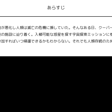
あらすじ
境が悪化し人類は滅亡の危機に瀕していた。そんなある日、クーパ
謎の施設に辿り着く。入植可能な惑星を探す宇宙探索ミッションに
参加すればいつ帰還できるかもわからない。それでも人類存続のた