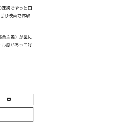
の連続でずっと口
はぜひ映画で体験
都合主義）が鼻に
ール感があって好