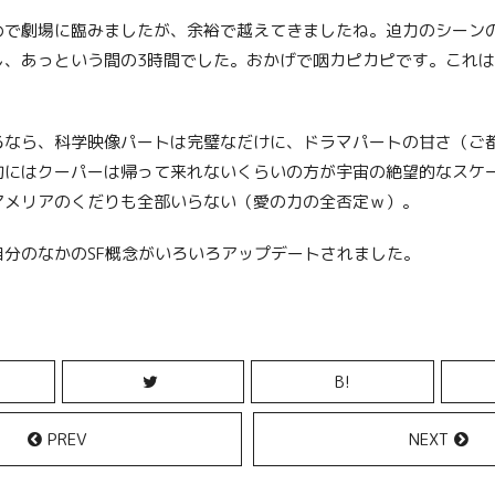
めで劇場に臨みましたが、余裕で越えてきましたね。迫力のシーン
し、あっという間の3時間でした。おかげで咽カピカピです。これ
るなら、科学映像パートは完璧なだけに、ドラマパートの甘さ（ご
的にはクーパーは帰って来れないくらいの方が宇宙の絶望的なスケ
アメリアのくだりも全部いらない（愛の力の全否定ｗ）。
自分のなかのSF概念がいろいろアップデートされました。
B!
PREV
NEXT