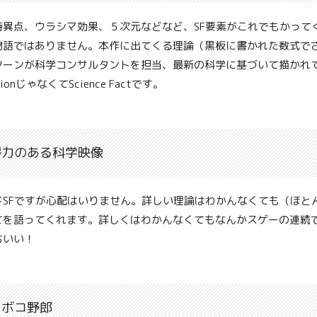
特異点、ウラシマ効果、５次元などなど、SF要素がこれでもかって
物語ではありません。本作に出てくる理論（黒板に書かれた数式で
ソーンが科学コンサルタントを担当、最新の科学に基づいて描かれ
ctionじゃなくてScience Factです。
得力のある科学映像
ドSFですが心配はいりません。詳しい理論はわかんなくても（ほと
てを語ってくれます。詳しくはわかんなくてもなんかスゲーの連続
ちいい！
マボコ野郎