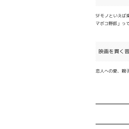
SFモノといえば
マボコ野郎」っ
映画を貫く
恋人への愛、親